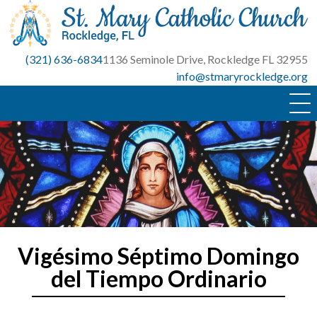
Skip
to
content
(321) 636-6834
1136 Seminole Drive, Rockledge FL 32955
info@stmaryrockledge.org
Vigésimo Séptimo Domingo
del Tiempo Ordinario