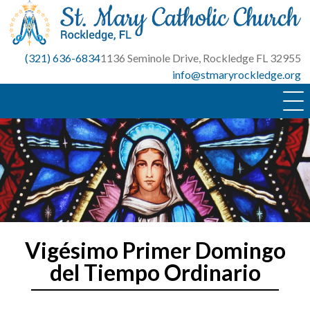
Skip
to
content
(321) 636-6834
1136 Seminole Drive, Rockledge FL 32955
info@stmaryrockledge.org
Vigésimo Primer Domingo
del Tiempo Ordinario